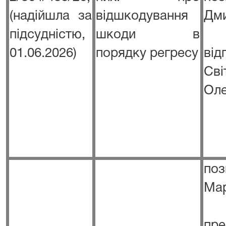
(надійшла за
відшкодування
Дми
підсудністю,
шкоди в
01.06.2026)
порядку регресу
ві
Сві
Оле
поз
Мар
пре