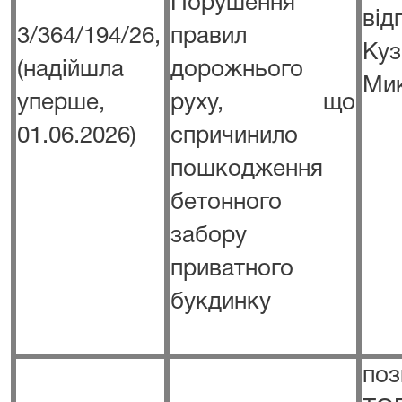
Порушення
ві
3/364/194/26,
правил
К
(надійшла
дорожнього
Ми
уперше,
руху, що
01.06.2026)
спричинило
пошкодження
бетонного
забору
приватного
букдинку
п