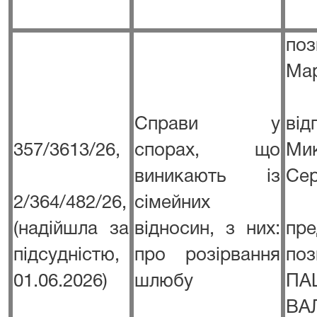
поз
Мар
Справи у
в
357/3613/26,
спорах, що
Ми
виникають із
Сер
2/364/482/26,
сімейних
(надійшла за
відносин, з них:
пре
підсудністю,
про розірвання
п
01.06.2026)
шлюбу
ПА
ВА