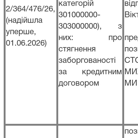
категорій
від
2/364/476/26,
301000000-
Вік
(надійшла
303000000), з
уперше,
них: про
пре
01.06.2026)
стягнення
п
заборгованості
СТ
за кредитним
МИ
договором
МИ
п