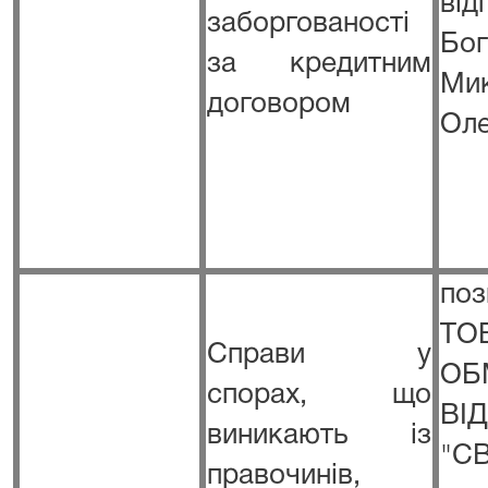
в
заборгованості
Бог
за кредитним
Ми
договором
Ол
п
Т
Справи у
ОБ
спорах, що
ВІ
виникають із
"С
правочинів,