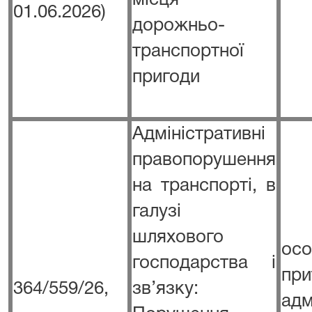
місця
01.06.2026)
дорожньо-
транспортної
пригоди
Адміністративні
правопорушення
на транспорті, в
галузі
шляхового
о
господарства і
пр
364/559/26,
зв’язку:
адм