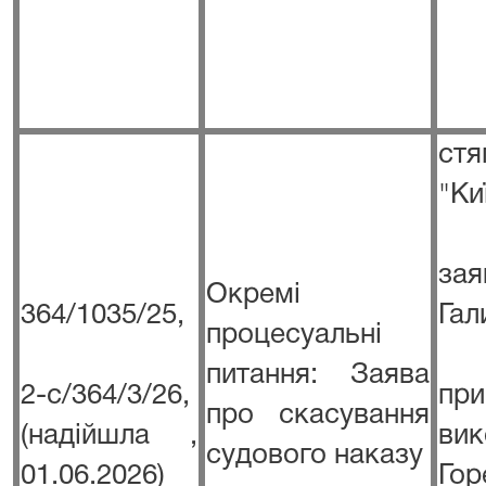
ст
"Ки
за
Окремі
364/1035/25,
Гал
процесуальні
питання: Заява
2-с/364/3/26,
при
про скасування
(надійшла ,
в
судового наказу
01.06.2026)
Го