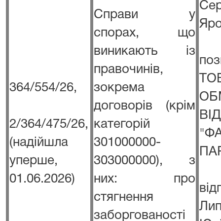
Се
Справи у
Яро
спорах, що
виникають із
п
правочинів,
Т
364/554/26,
зокрема
ОБ
договорів (крім
ВІ
2/364/475/26,
категорій
"Ф
(надійшла
301000000-
ПА
уперше,
303000000), з
01.06.2026)
них: про
в
стягнення
Ли
заборгованості