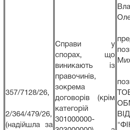
Вла
Оле
пре
Справи у
по
спорах, що
Мих
виникають із
правочинів,
п
зокрема
357/7128/26,
Т
договорів (крім
ОБ
категорій
2/364/479/26,
ВІ
301000000-
(надійшла за
"Ф