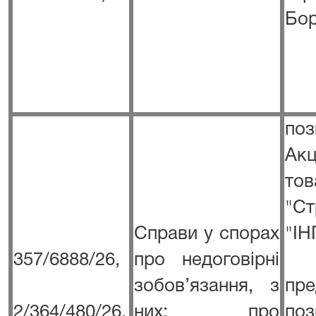
Бо
п
Акц
тов
"С
Справи у спорах
"ІН
357/6888/26,
про недоговірні
зобов’язання, з
пре
2/364/480/26,
них: про
по