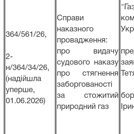
"Га
Справи
ко
наказного
Укр
364/561/26,
провадження:
про видачу
пре
2-
судового наказу
за
н/364/34/26,
про стягнення
Тет
(надійшла
заборгованості
уперше,
за стожитий
бо
01.06.2026)
природний газ
Іри