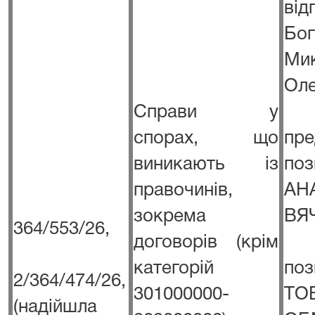
в
Бог
Ми
Ол
Справи у
спорах, що
пре
виникають із
по
правочинів,
АН
зокрема
ВЯ
364/553/26,
договорів (крім
категорій
п
2/364/474/26,
301000000-
Т
(надійшла