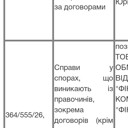
Юр
за договорами
п
Т
Справи у
ОБ
спорах, що
ВІ
виникають із
"Ф
правочинів,
КО
зокрема
"ФІ
364/555/26,
договорів (крім