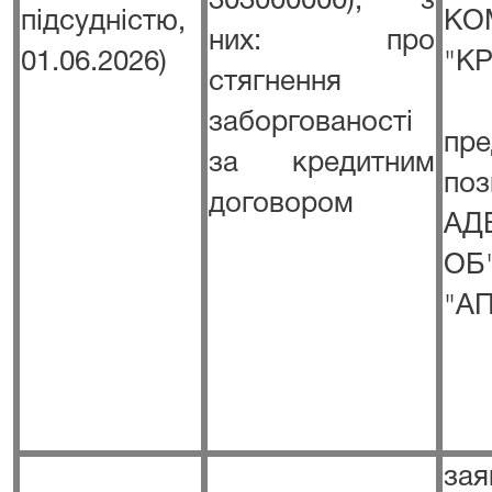
303000000), з
підсудністю,
КО
них: про
01.06.2026)
"КР
стягнення
заборгованості
пре
за кредитним
п
договором
АД
ОБ
"А
за