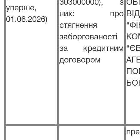
303000000), з
ОБ
уперше,
них: про
ВІ
01.06.2026)
стягнення
"Ф
заборгованості
КО
за кредитним
"Є
договором
А
ПО
БО
пр