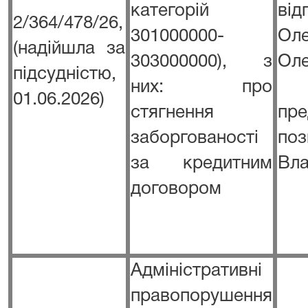
категорій
від
2/364/478/26,
301000000-
Ол
(надійшла за
303000000), з
Ол
підсудністю,
них: про
01.06.2026)
стягнення
пре
заборгованості
по
за кредитним
Вла
договором
Адміністративні
правопорушення