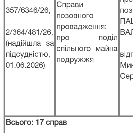
Справи
357/6346/26,
п
позовного
ПА
провадження:
2/364/481/26,
ВА
про поділ
(надійшла за
спільного майна
підсудністю,
в
подружжя
01.06.2026)
Ми
Сер
Всього: 17 справ