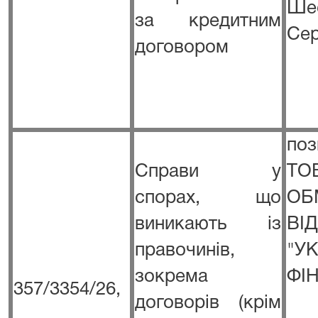
Ше
за кредитним
Сер
договором
п
Справи у
Т
спорах, що
ОБ
виникають із
ВІ
правочинів,
"
зокрема
ФІ
357/3354/26,
договорів (крім