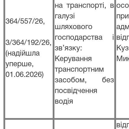
на транспорті, в
о
галузі
пр
364/557/26,
шляхового
адм
господарства і
ві
3/364/192/26,
зв’язку:
К
(надійшла
Керування
Ми
уперше,
транспортним
01.06.2026)
засобом, без
посвідчення
водія
від