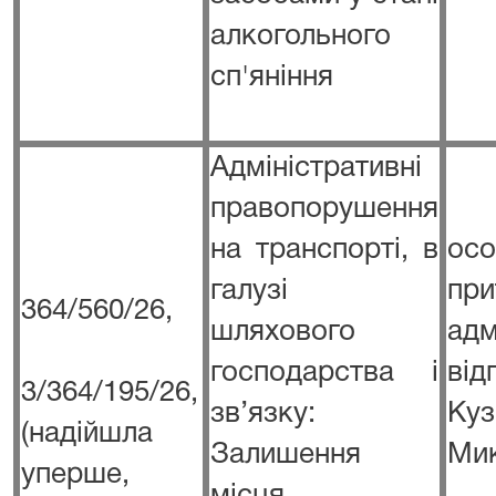
алкогольного
сп'яніння
Адміністративні
правопорушення
на транспорті, в
о
галузі
пр
364/560/26,
шляхового
адм
господарства і
ві
3/364/195/26,
зв’язку:
К
(надійшла
Залишення
Ми
уперше,