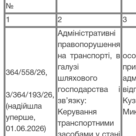
№
1
2
3
Адміністративні
правопорушення
на транспорті, в
о
галузі
пр
364/558/26,
шляхового
адм
господарства і
ві
3/364/193/26,
зв’язку:
К
(надійшла
Керування
Ми
уперше,
транспортними
01.06.2026)
засобами у стані