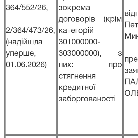
364/552/26,
зокрема
в
договорів (крім
Пе
2/364/473/26,
категорій
Ми
(надійшла
301000000-
уперше,
303000000), з
пре
01.06.2026)
них: про
з
стягнення
ПА
кредитної
ОЛ
заборгованості