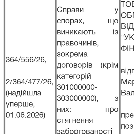
Т
Справи у
ОБ
спорах, що
ВІ
виникають із
"
правочинів,
ФІ
зокрема
364/556/26,
договорів (крім
в
категорій
2/364/477/26,
Ма
301000000-
(надійшла
Вал
303000000), з
уперше,
них: про
01.06.2026)
пре
стягнення
п
заборгованості