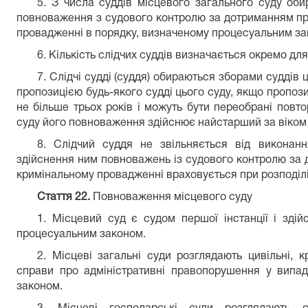
5. З числа суддів місцевого загального суду обир
повноваження з судового контролю за дотриманням пра
провадженні в порядку, визначеному процесуальним за
6. Кількість слідчих суддів визначається окремо дл
7. Слідчі судді (суддя) обираються зборами суддів 
пропозицією будь-якого судді цього суду, якщо пропози
не більше трьох років і можуть бути переобрані повто
суду його повноваження здійснює найстарший за віком 
8. Слідчий суддя не звільняється від виконання
здійснення ним повноважень із судового контролю за д
кримінальному провадженні враховується при розподілі
Стаття 22.
Повноваження місцевого суду
1. Місцевий суд є судом першої інстанції і зді
процесуальним законом.
2. Місцеві загальні суди розглядають цивільні, к
справи про адміністративні правопорушення у випад
законом.