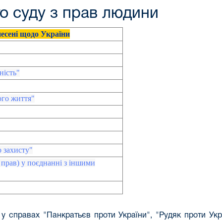
о суду з прав людини
несені щодо України
ність"
ого життя"
 захисту"
 прав) у поєднанні з іншими
 у справах
"Панкратьєв проти України", "Рудяк проти Укр