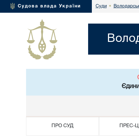
Володарськ
Судова влада України
Суди
•
Волод
Єдини
ПРО СУД
ПРЕС-Ц