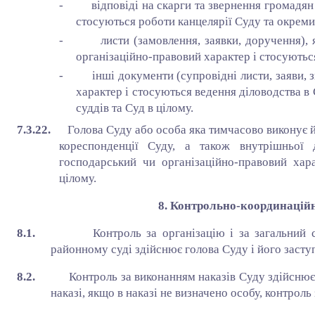
- відповіді на скарги та звернення громадян я
стосуються роботи канцелярії Суду та окреми
- листи (замовлення, заявки, доручення), як
організаційно-правовий характер і стосуютьс
- інші документи (супровідні листи, заяви, зв
характер і стосуються ведення діловодства в 
суддів та Суд в цілому.
7.3.22.
Голова Суду або особа яка тимчасово виконує йо
кореспонденції Суду, а також внутрішньої д
господарський чи організаційно-правовий хар
цілому.
8. Контрольно-координаційн
8.1.
Контроль за організацію і за загальний
районному суді здійснює голова Суду і його заступ
8.2.
Контроль за виконанням наказів Суду здійсн
наказі, якщо в наказі не визначено особу, контроль