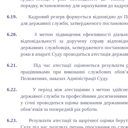
порядку, встановленому для зарахування до кадров
6.19.
Кадровий резерв формується відповідно до 
для державної служби, затвердженого постановою 
6.20.
З метою підвищення ефективності діяльн
відповідальності за доручену справу відпові
державних службовців, затвердженого постановою
роки в апараті Суду проводиться атестація держав
6.21.
Під час атестації оцінюються результати р
працівниками при виконанні службових обов’я
Положеннях, наказах Адміністрації Суду.
6.22.
У період між атестаціями з метою здійсн
державної служби та професійними досягненнями
у січні проводиться оцінка виконання державни
обов’язків за попередній рік роботи.
6.23.
Результати атестації та щорічної оцінки бер
Суду під час розгляду питань просування по служ