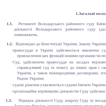
1.Загальні поло
1.1.
Регламент Володарського районного суду Київсь
діяльності Володарського районного суду (да
повноважень.
1.2.
Відповідно до Конституції України, Закону України 
·
правосуддя в Україні здійснюється виключно су
привласнення цих функцій іншими органами чи по
·
Суд, здійснюючи правосуддя на засадах верхове
справедливий суд та повагу до інших прав і св
України, а також міжнародними договорами, зго
Радою України;
·
судові рішення ухвалюються судами Іменем України і
·
організаційне керівництво діяльністю Суду здійснює 
1.3.
Порядок діяльності Суду, апарату Суду та посад
Законами України, іншими нормативно-правовими а