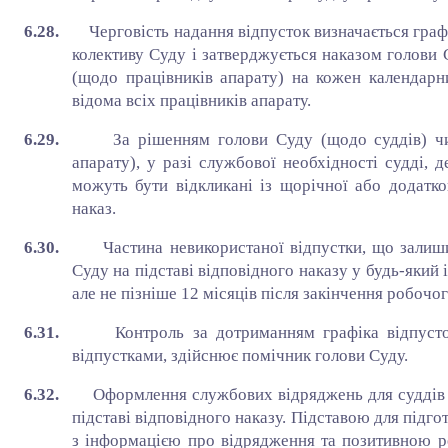
6.28.
Черговість надання відпусток визначається гра
колективу Суду і затверджується наказом голови 
(щодо працівників апарату) на кожен календарн
відома всіх працівників апарату.
6.29.
За рішенням голови Суду (щодо суддів) ч
апарату), у разі службової необхідності судді, 
можуть бути відкликані із щорічної або додатко
наказ.
6.30.
Частина невикористаної відпустки, що залиши
Суду на підставі відповідного наказу у будь-який 
але не пізніше 12 місяців після закінчення робочог
6.31.
Контроль за дотриманням графіка відпуст
відпустками, здійснює помічник голови Суду.
6.32.
Оформлення службових відряджень для суддів 
підставі відповідного наказу. Підставою для підг
з інформацією про відрядження та позитивною р