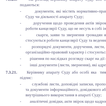
подаються:
- документи, які містять нормативно-правов
Суду чи діяльності апарату Суду;
- доручення щодо проведення актів звірок, а
роботи канцелярії Суду, що не несуть в собі і
- скарги, заяви та звернення громадян які 
стосуються роботи канцелярії Суду та ведення
- розпорядчі документи, доручення, листи, як
організаційно-правовий характер і стосуютьс
- рішення по наслідках розгляду скарг на дії 
- інші документи (листи, звернення), які адрес
7.3.21.
Керівнику апарату Суду або особі яка тим
підпис:
- службові листи, доповідні записки, пропози
та документи інформаційного, довідкового або
внутрішнього використання в апараті Суду;
- аналітичні довідки, акти звірок щодо кадров