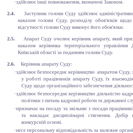
·
здійснює інші повноваження, визначені Законом.
2.4.
Заступник голови Суду здійснює адміністративн
наказом голови Суду, розподілу обов'язків щодо 
відсутності голови Суду виконує його обов'язки.
2.5.
Апарат Суду очолює керівник апарату, який приз
наказом керівника територіального управління 
Київській області за поданням голови Суду.
2.6.
Керівник апарату Суду:
·
здійснює безпосереднє керівництво апаратом Суду,
у роботі працівників
апарату Суду, їх взаємоді
Суду щодо організаційного забезпечення діяльност
·
здійснює безпосереднє керівництво діяльністю кад
політики з питань кадрової роботи та
державної сл
·
призначає на посаду та звільняє з посади працівник
та накладає дисциплінарні стягнення. Добір 
конкурсній основі.
·
несе персональну відповідальність за належне органі