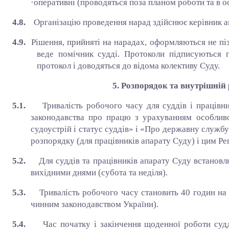
·
оперативні (проводяться поза планом роботи та в о
4.8.
Організацію проведення нарад здійснює керівник а
4.9.
Рішення, прийняті на нарадах, оформляються не пі
веде помічник судді. Протоколи підписуються 
протокол і доводяться до відома колективу Суду.
5. Розпорядок та внутрішній
5.1.
Тривалість робочого часу для суддів і працівн
законодавства про працю з урахуванням особлив
судоустрій і статус суддів» і «Про державну служб
розпорядку (для працівників апарату Суду) і цим Ре
5.2.
Для суддів та працівників апарату Суду встанов
вихідними днями (субота та неділя).
5.3.
Тривалість робочого часу становить 40 годин на
чинним законодавством України).
5.4.
Час початку і закінчення щоденної роботи судд