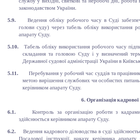
службу у вихідні, святкові та неробочі дні, робота
законодавством України.
5.9.
Ведення обліку робочого часу в Суді забезп
голови суду) через табель обліку використання ро
апарату Суду.
5.10.
Табель обліку використання робочого часу підпи
складання та головою Суду і у визначений терм
Державної судової адміністрації України в Київськ
5.11.
Перебування у робочий час суддів та працівни
метою вирішення службових чи особистих питань
керівником апарату Суду.
6. Організація кадрової 
6.1.
Контроль за організацію роботи з кадрами
здійснюється керівником апарату Суду.
6.2.
Ведення кадрового діловодства в суді здійснюєть
Посадової інструкції, наказу керівника апарату