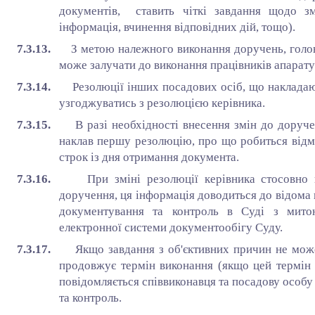
документів, ставить чіткі завдання щодо зм
інформація, вчинення відповідних дій, тощо).
7.3.13.
З метою належного виконання доручень, голо
може залучати до виконання працівників апарату С
7.3.14.
Резолюції інших посадових осіб, що накладаю
узгоджуватись з резолюцією керівника.
7.3.15.
В разі необхідності внесення змін до доруч
наклав першу резолюцію, про що робиться відмі
строк із дня отримання документа.
7.3.16.
При зміні резолюції керівника стосовно
доручення, ця інформація доводиться до відома 
документування та контроль в Суді з мито
електронної системи документообігу Суду.
7.3.17.
Якщо завдання з об'єктивних причин не може
продовжує термін виконання (якщо цей термін
повідомляється співвиконавця та посадову особу
та контроль.