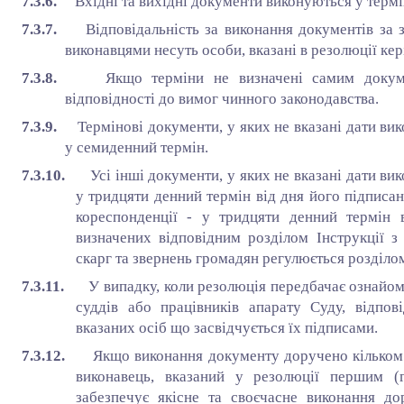
7.3.6.
Вхідні та вихідні документи виконуються у термі
7.3.7.
Відповідальність за виконання документів за 
виконавцями несуть особи, вказані в резолюції кер
7.3.8.
Якщо терміни не визначені самим докум
відповідності до вимог чинного законодавства.
7.3.9.
Термінові документи, у яких не вказані дати ви
у семиденний термін.
7.3.10.
Усі інші документи, у яких не вказані дати в
у тридцяти денний термін від дня його підписан
кореспонденції - у тридцяти денний термін в
визначених відповідним розділом Інструкції з 
скарг та звернень громадян регулюється розділом
7.3.11.
У випадку, коли резолюція передбачає ознайом
суддів або працівників апарату Суду, відпов
вказаних осіб що засвідчується їх підписами.
7.3.12.
Якщо виконання документу доручено кільком 
виконавець, вказаний у резолюції першим (г
забезпечує якісне та своєчасне виконання до