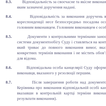
8.3.
Відповідальність за своєчасне та якісне викона
яким зазначені доручення надані.
8.4.
Відповідальність за виконання доручень в
кореспонденції несе безпосередньо посадова ос
головним виконавцем. Головним виконавцем є особ
8.5.
Документи з контрольними термінами занос
системи документообігу Суду і ставляться на кон
який триває до повного виконання вимог, вк
конкретних термінів виконання і не містить обов’я
для відома.
8.6.
Відповідальна особа канцелярії Суду оформ
виконавця, вказаного у резолюції першим.
8.7.
Після завершення роботи над документо
Керівника про виконання відповідальній особі кан
вказавши в контрольній картці терміни викон
результати виконання).