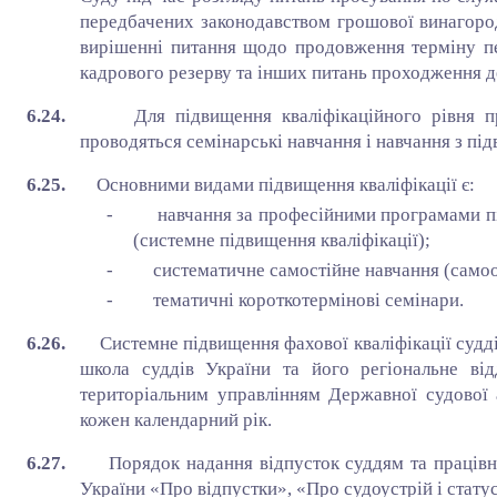
передбачених законодавством грошової винагороди
вирішенні питання щодо продовження терміну п
кадрового резерву та інших питань проходження д
6.24.
Для підвищення кваліфікаційного рівня п
проводяться семінарські навчання і навчання з під
6.25.
Основними видами підвищення кваліфікації є:
- навчання за професійними програмами під
(системне підвищення кваліфікації);
- систематичне самостійне навчання (самоос
- тематичні короткотермінові семінари.
6.26.
Системне підвищення фахової кваліфікації судд
школа суддів України та його регіональне від
територіальним управлінням Державної судової а
кожен календарний рік.
6.27.
Порядок надання відпусток суддям та праців
України «Про відпустки», «Про судоустрій і стату