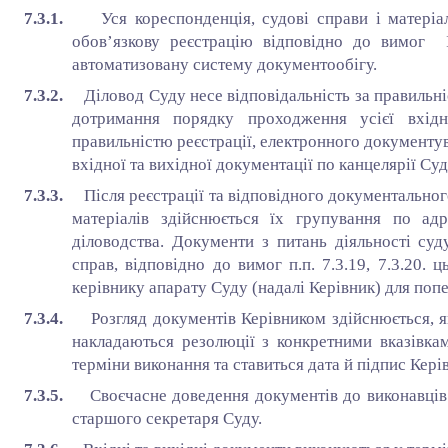
7.3.1.
Уся кореспонденція, судові справи і матеріа
обов’язкову реєстрацію відповідно до вимог 
автоматизовану систему документообігу.
7.3.2.
Діловод Суду несе відповідальність за правильні
дотримання порядку проходження усієї вхідн
правильністю реєстрації, електронного документу
вхідної та вихідної документації по канцелярії Су
7.3.3.
Після реєстрації та відповідного документально
матеріалів здійснюється їх групування по ад
діловодства. Документи з питань діяльності суд
справ, відповідно до вимог п.п. 7.3.19, 7.3.20. 
керівнику апарату Суду (надалі Керівник) для п
7.3.4.
Розгляд документів Керівником здійснюється, 
накладаються резолюції з конкретними вказівкам
терміни виконання та ставиться дата й підпис Кері
7.3.5.
Своєчасне доведення документів до виконавців 
старшого секретаря Суду.