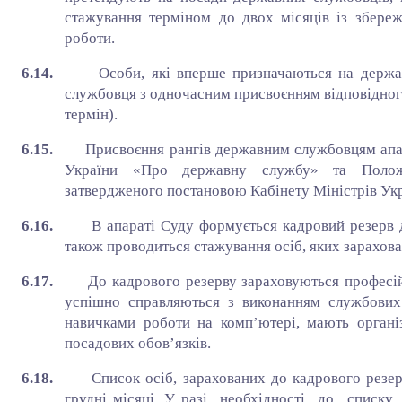
стажування терміном до двох місяців із збере
роботи.
6.14.
Особи, які вперше призначаються на держ
службовця з одночасним присвоєнням відповідног
термін).
6.15.
Присвоєння рангів державним службовцям апар
України «Про державну службу» та Полож
затвердженого постановою Кабінету Міністрів Укр
6.16.
В апараті Суду формується кадровий резерв 
також проводиться стажування осіб, яких зарахова
6.17.
До кадрового резерву зараховуються професій
успішно справляються з виконанням службових о
навичками роботи на комп’ютері, мають організ
посадових обов’язків.
6.18.
Список осіб, зарахованих до кадрового резер
грудні місяці. У разі необхідності до списку