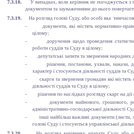
7.3.18.
У випадках, коли керівник не погоджується з 
документом та зауваженнями до нього повертаєт
7.3.19.
На розгляд голові Суду, або особі яка тимчас
- документи, які містять нормативно-правови
цілому;
- доручення щодо проведення статистичної
роботи суддів та Суду в цілому;
- депутатські запити та звернення народних д
- рішення, постанови, ухвали, накази, дору
характер і стосуються діяльності суддів та Су
- скарги та звернення громадян які містять о
діяльності суддів та Суду в цілому;
- рішення по наслідках розгляду скарг на дії с
- документи майнового, грошового, розра
адміністративно-господарської діяльності Су
- інші найбільш важливі документи (листи, зв
голові Суду і стосуються управлінської діяльн
7.3.20.
На розгляд керівнику апарату Суду або о