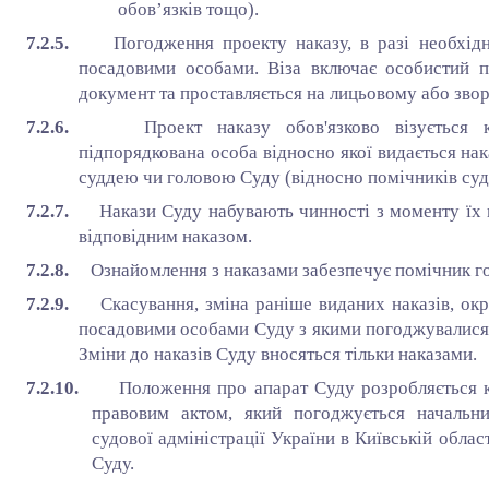
обов’язків тощо).
7.2.5.
Погодження проекту наказу, в разі необхідн
посадовими особами. Віза включає особистий пі
документ та проставляється на лицьовому або зво
7.2.6.
Проект наказу обов'язково візується 
підпорядкована особа відносно якої видається нак
суддею чи головою Суду (відносно помічників суд
7.2.7.
Накази Суду набувають чинності з моменту їх 
відповідним наказом.
7.2.8.
Ознайомлення з наказами забезпечує помічник г
7.2.9.
Скасування, зміна раніше виданих наказів, ок
посадовими особами Суду з якими погоджувалися
Зміни до наказів Суду вносяться тільки наказами.
7.2.10.
Положення про апарат Суду розробляється к
правовим актом, який погоджується начальни
судової адміністрації України в Київській облас
Суду.