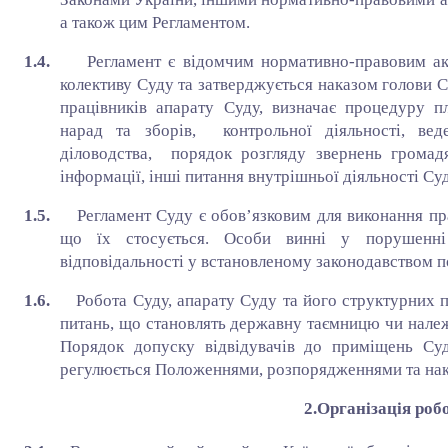
а також цим Регламентом.
1.4.
Регламент є відомчим нормативно-правовим ак
колективу Суду та затверджується наказом голови С
працівників апарату Суду, визначає процедуру п
нарад та зборів, контрольної діяльності, веде
діловодства, порядок розгляду звернень громадя
інформації, інші питання внутрішньої діяльності Суд
1.5.
Регламент Суду є обов’язковим для виконання пр
що їх стосується. Особи винні у порушенні
відповідальності у встановленому законодавством 
1.6.
Робота Суду, апарату Суду та його структурних п
питань, що становлять державну таємницю чи належ
Порядок допуску відвідувачів до приміщень Суд
регулюється Положеннями, розпорядженнями та нака
2.Організація роб