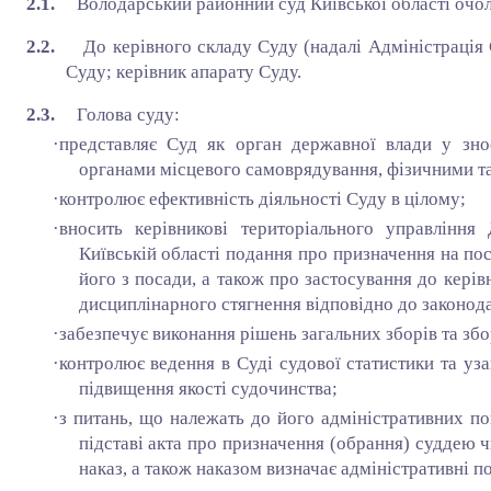
2.1.
Володарський районний суд Київської області очол
2.2.
До керівного складу Суду (надалі Адміністрація 
Суду; керівник апарату Суду.
2.3.
Голова суду:
·
представляє Суд як орган державної влади у зн
органами місцевого самоврядування, фізичними 
·
контролює ефективність діяльності Суду в цілому;
·
вносить керівникові територіального управління
Київській області подання про призначення на пос
його з посади, а також про застосування до кері
дисциплінарного стягнення відповідно до законода
·
забезпечує виконання рішень загальних зборів та збо
·
контролює ведення в Суді судової статистики та уз
підвищення якості судочинства;
·
з питань, що належать до його адміністративних по
підставі акта про призначення (обрання) суддею ч
наказ, а також наказом визначає адміністративні 