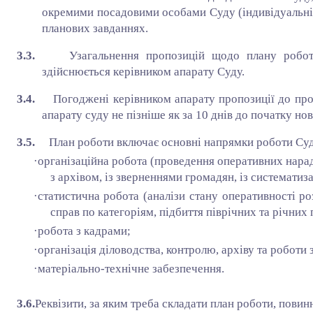
окремими посадовими особами Суду (індивідуальні 
планових завданнях.
3.3.
Узагальнення пропозицій щодо плану робот
здійснюється керівником апарату Суду.
3.4.
Погоджені керівником апарату пропозиції до про
апарату суду не пізніше як за 10 днів до початку нов
3.5.
План роботи включає основні напрямки роботи Су
·
організаційна робота (проведення оперативних нарад,
з архівом, із зверненнями громадян, із систематиза
·
статистична робота (аналізи стану оперативності ро
справ по категоріям, підбиття піврічних та річних 
·
робота з кадрами;
·
організація діловодства, контролю, архіву та роботи
·
матеріально-технічне забезпечення.
3.6.
Реквізити, за яким треба складати план роботи, повинн