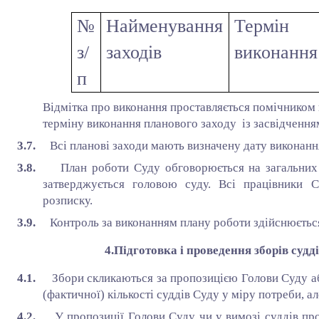
№
Найменування
Термін
з/
заходів
виконання
п
Відмітка про виконання проставляється помічником 
терміну виконання планового заходу із засвідчення
3.7.
Всі планові заходи мають визначену дату виконання
3.8.
План роботи Суду обговорюється на загальних 
затверджується головою суду. Всі працівники
розписку.
3.9.
Контроль за виконанням плану роботи здійснюєтьс
4.Підготовка і проведення зборів судді
4.1.
Збори скликаються за пропозицією Голови Суду аб
(фактичної) кількості суддів Суду у міру потреби, ал
4.2.
У пропозиції Голови Суду чи у вимозі суддів про