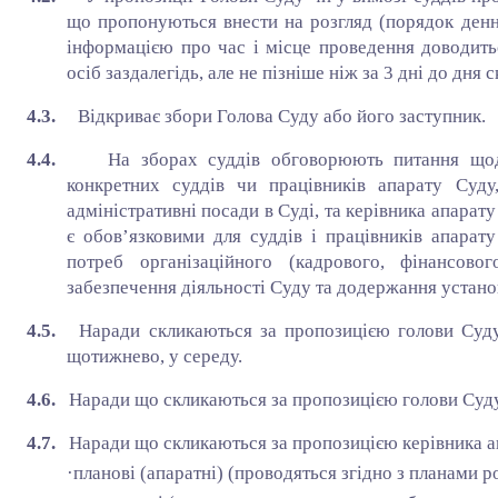
що пропонуються внести на розгляд (порядок денн
інформацією про час і місце проведення доводить
осіб заздалегідь, але не пізніше ніж за 3 дні до дня 
4.3.
Відкриває збори Голова Суду або його заступник.
4.4.
На зборах суддів обговорюють питання щод
конкретних суддів чи працівників апарату Суду,
адміністративні посади в Суді, та керівника апарат
є обов’язковими для суддів і працівників апара
потреб організаційного (кадрового, фінансового
забезпечення діяльності Суду та додержання устано
4.5.
Наради скликаються за пропозицією голови Суд
щотижнево, у середу.
4.6.
Наради що скликаються за пропозицією голови Суд
4.7.
Наради що скликаються за пропозицією керівника а
·
планові (апаратні) (проводяться згідно з планами р