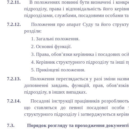
7.2.11.
В положеннях повинні бути визначені і конкре
підрозділу, права і відповідальність його керів
підрозділами, службами, посадовими особами та
7.2.12.
Положення про апарат Суду та його структур
розділи:
1. Загальні положення.
2. Основні функції.
3. Права, обов’язки керівника і посадових осі
4. Керівник структурного підрозділу та інші 
5. Прикінцеві положення.
7.2.13.
Положення переглядається у разі зміни назви
доповненні завдань, функцій, прав, обов’язків
підрозділу, в інших випадках.
7.2.14.
Посадові інструкції працівників розробляют
що ставляться до певної посадової особи т
структурного підрозділу і затверджуються керів
7.3. Порядок розгляду та проходження документі