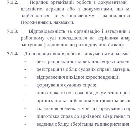
7.1.2.
Порядок організації роботи з документами, 
власністю держави або з документами, що м
здійснюється в установленому законодавст
Положеннями, наказами.
7.1.3.
Відповідальність за організацію і загальни
районному суді покладається на керівника апа
заступник (відповідно до розподілу обов’язків).
7.1.4.
До основних видів роботи з документами належат
- реєстрація вхідної та вихідної кореспонденц
- реєстрація та облік судових справ і матеріал
- відправлення вихідної кореспонденції;
- формування судових справ;
- підготовка та погодження документації розп
- організація та здійснення контролю за вико
- складання номенклатури та формування спр
- підготовка справ до архівного зберігання 
- ведення обліку, зберігання та використання б