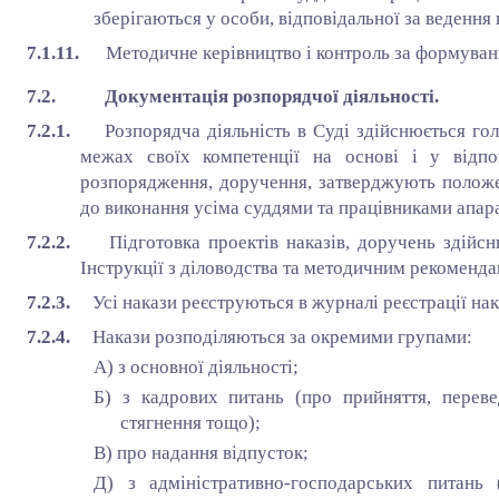
зберігаються у особи, відповідальної за ведення
7.1.11.
Методичне керівництво і контроль за формуван
7.2. Документація розпорядчої діяльності.
7.2.1.
Розпорядча діяльність в Суді здійснюється го
межах своїх компетенції на основі і у відпо
розпорядження, доручення, затверджують положен
до виконання усіма суддями та працівниками апар
7.2.2.
Підготовка проектів наказів, доручень здійс
Інструкції з діловодства та методичним рекоменд
7.2.3.
Усі накази реєструються в журналі реєстрації нак
7.2.4.
Накази розподіляються за окремими групами:
А) з основної діяльності;
Б) з кадрових питань (про прийняття, перевед
стягнення тощо);
В) про надання відпусток;
Д) з адміністративно-господарських питань 