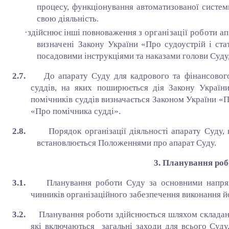
процесу, функціонування автоматизованої систем
свою діяльність.
·
здійснює інші повноваження
з організації роботи а
визначені
Закону України «Про судоустрій і ста
посадовими інструкціями та наказами голови Суду
2.7.
До апарату Суду для кадрового та фінансовог
суддів, на яких поширюється дія Закону Україн
помічників суддів визначається Законом України «П
«Про помічника судді».
2.8.
Порядок організації діяльності апарату Суду,
встановлюється Положеннями про апарат Суду.
3. Планування роб
3.1.
Планування роботи Суду за основними напря
чинників організаційного забезпечення виконання й
3.2.
Планування роботи здійснюється шляхом складанн
які включаються загальні заходи для всього Суду