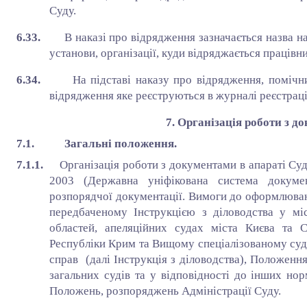
Суду.
6.33.
В наказі про відрядження зазначається назва н
установи, організації, куди відряджається працівни
6.34.
На підставі наказу про відрядження, помічн
відрядження яке реєструються в журналі реєстраці
7. Організація роботи з 
7.1. Загальні положення.
7.1.1.
Організація роботи з документами в апараті Су
2003 (Державна уніфікована система документ
розпорядчої документації. Вимоги до оформлюванн
передбаченому Інструкцією з діловодства у мі
областей, апеляційних судах міста Києва та 
Республіки Крим та Вищому спеціалізованому суді
справ (далі Інструкція з діловодства), Положенн
загальних судів та у відповідності до інших нор
Положень, розпоряджень Адміністрації Суду.