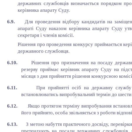
державних службовців визначається порядком пров
керівника апарату Суду.
6.9.
Для проведення відбору кандидатів на заміще
апараті Суду наказом керівника апарату Суду утв
секретаря і членів комісії.
Рішення про проведення конкурсу приймається кері
державного службовця.
6.10.
Рішення про призначення на посаду держав
резерву приймає керівник апарату Суду на підс
місяця з дня прийняття рішення конкурсною коміс
6.11.
При прийнятті осіб на державну службу
встановлюватись випробувальний термін до шести
6.12.
Якщо протягом терміну випробування встановле
його прийнято, особа звільняється з роботи відпов
6.13.
З метою набуття практичного досвіду, перевірки 
претендують на посади державних службовців,