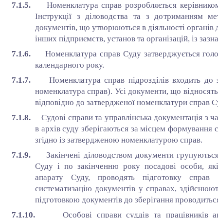
7.1.5.
Номенклатура справ розробляється керівнико
Інструкції з діловодства та з дотриманням м
документів, що утворюються в діяльності органів 
інших підприємств, установ та організацій, із заз
7.1.6.
Номенклатура справ Суду затверджується голо
календарного року.
7.1.7.
Номенклатура справ підрозділів входить до 
номенклатура справ). Усі документи, що відносять
відповідно до затвердженої номенклатури справ С
7.1.8.
Судові справи та управлінська документація з ч
в архів суду зберігаються за місцем формування с
згідно із затвердженою номенклатурою справ.
7.1.9.
Закінчені діловодством документи групуються
Суду і по закінченню року посадові особи, які
апарату Суду, проводять підготовку справ 
систематизацію документів у справах, здійснюю
підготовкою документів до зберігання проводитьс
7.1.10.
Особові справи суддів та працівників 