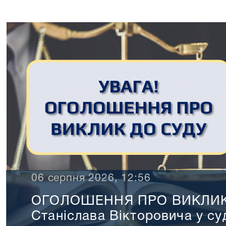
ОЛОШЕННЯ ПРО ВИКЛИК Тімош
аніслава Вікторовича у судове за