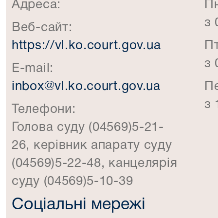
Адреса:
П
з 
Веб-сайт:
https://vl.ko.court.gov.ua
П
з 
E-mail:
inbox@vl.ko.court.gov.ua
П
з 
Телефони:
Голова суду (04569)5-21-
26, керівник апарату суду
(04569)5-22-48, канцелярія
суду (04569)5-10-39
Соціальні мережі