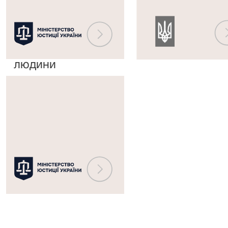
Європейським
державного
судом
реєстру
з
судових
прав
рішень
людини
Міністерство
юстиції
України