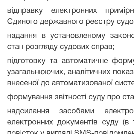
відправку електронних примір
Єдиного державного реєстру судо
надання в установленому закон
стан розгляду судових справ;
підготовку та автоматичне форм
узагальнюючих, аналітичних показн
внесеної до автоматизованої сист
формування звітності суду про ста
надсилання засобами електрон
електронних документів суду (в 
повісток у вигляді SMS-повідомлен