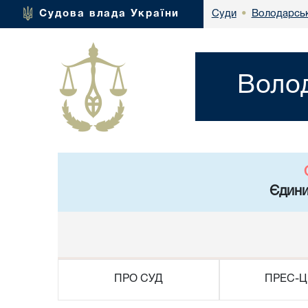
Володарськ
Судова влада України
Суди
•
Волод
Єдини
ПРО СУД
ПРЕС-Ц