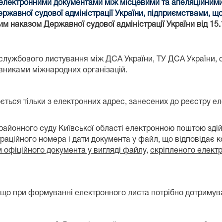
електронними документами між місцевими та апеляційним
ержавної судової адміністрації України, підприємствами, 
им наказом Державної судової адміністрації України від 15
службового листування між ДСА України, ТУ ДСА України, 
авниками міжнародних організацій.
ється тільки з електронних адрес, занесених до реєстру е
айонного суду Київської області електронною поштою здійс
траційного номера і дати документа у файл, що відповідає 
 офіційного документа у вигляді файлу
,
скріпленого елект
о при формуванні електронного листа потрібно дотримува