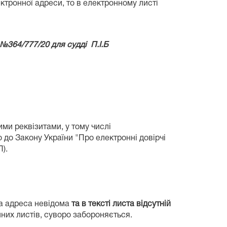
ктронної адреси, то в електронному листі
 №364
/777/20 для судді
П.І.Б
и реквізитами, у тому числі
 до Закону України "Про електронні довірчі
).
на адреса невідома
та в тексті листа відсутній
них листів, суворо забороняється.