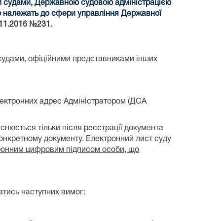
и судами, Державною судовою адміністрацією
що належать до сфери управління Державної
.11.2016 №231.
судами, офіційними представниками інших
лектронних адрес Адміністратором (ДСА
нюється тільки після реєстрації документа
конкретному документу. Електронний лист суду
ронним цифровим підписом особи, що
тись наступних вимог: