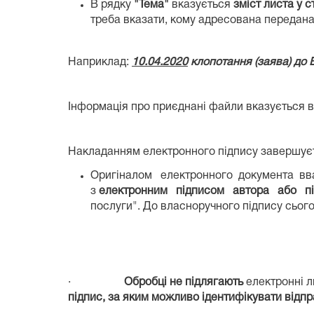
В рядку
"Тема"
вказується
зміст листа у 
треба вказати, кому адресована передана
Наприклад:
10.04.2020
клопотання (заява) до
Інформація про приєднані файли вказується в 
Накладанням електронного підпису завершуєт
Оригіналом електронного документа вваж
з
електронним підписом автора або під
послуги". До власноручного підпису сьог
·
Обробці не підлягають
електронні л
підпис, за яким можливо ідентифікувати відп