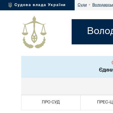
Володарськ
Судова влада України
Суди
•
Волод
Єдини
ПРО СУД
ПРЕС-Ц