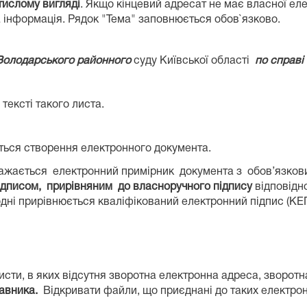
стислому вигляді
. Якщо кінцевий адресат не має власної еле
 інформація. Рядок "Тема" заповнюється обов`язково.
 Володарського районного
суду Київської області
по справі
тексті такого листа.
ься створення електронного документа.
ається електронний примірник документа з обов’язковим
писом, прирівняним до власноручного підпису
відповідно
одні прирівнюється кваліфікований електронний підпис (КЕП
исти, в яких відсутня зворотна електронна адреса, зворот
равника.
Відкривати файли, що приєднані до таких електрон