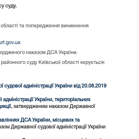
у суду.
ї області та попередження виникнення
rt.gov.ua
твердженого наказом ДСА України.
айонного суду Київської області керується:
судової адміністрації України від 20.08.2019
адміністрації України, територіальних
икції
, затвердженим наказом Державної
вліннях ДСА України, місцевих та
зом Державної судової адміністрації України