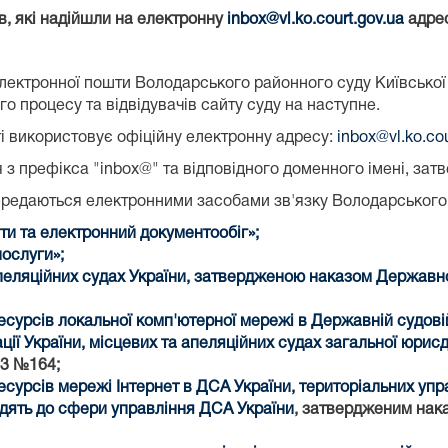
в, які надійшли на електронну
inbox@vl.ko.court.gov.ua
адрес
лектронної пошти Володарського районного суду Київсько
о процесу та відвідувачів сайту суду на наступне.
і використовує офіційну електронну адресу:
inbox@vl.ko.cou
 з префікса "inbox@" та відповідного доменного імені, за
ередаються електронними засобами зв'язку Володарського р
ти та електронний документообіг»;
послуги»;
апеляційних судах України, затвердженою наказом Державної 
урсів локальної комп'ютерної мережі в Державній судовій 
ії України, місцевих та апеляційних судах загальної юрисд
13 №164;
урсів мережі Інтернет в ДСА України, територіальних упра
одять до сфери управління ДСА України
, затвердженим нака