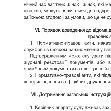
нічний час вагітних жінок і жінок, які м
інваліда, можуть залучатися до надуро
за їхньою згодою і за умови, що це не
VІ. Порядок доведення до відома 
правових а
1. Нормативно-правові акти, нака
службовців шляхом ознайомлення у пап
Підтвердженням може слугувати під
журналі реєстрації документів або 
службовим документом в електронній ф
2. Нормативно-правові акти, які п
їх оприлюднення в офіційних друкованих
VІІ. Дотримання загальних інструкц
1. Керівник апарату суду вживає зах