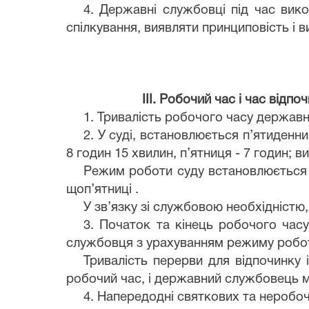
4. Державні службовці під час вик
спілкування, виявляти принциповість і в
ІІІ. Робочий час і час від
1. Тривалість робочого часу держав
2. У суді, встановлюється п’ятиденн
8 годин 15 хвилин, п’ятниця - 7 годин; вих
Режим роботи суду встановлюється з 
щоп’ятниці .
У зв’язку зі службовою необхідніст
3. Початок та кінець робочого час
службовця з урахуванням режиму робо
Тривалість перерви для відпочинку 
робочий час, і державний службовець мо
4. Напередодні святкових та неробоч