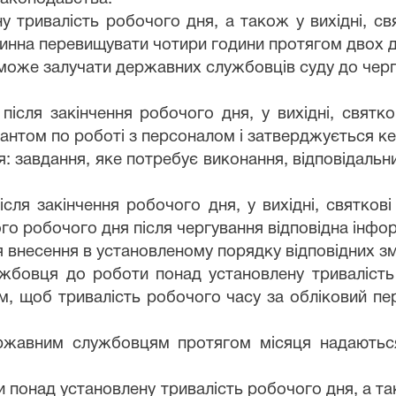
 тривалість робочого дня, а також у вихідні, свя
на перевищувати чотири години протягом двох днів
 може залучати державних службовців суду до черг
сля закінчення робочого дня, у вихідні, святков
антом по роботі з персоналом і затверджується ке
я: завдання, яке потребує виконання, відповідаль
ісля закінчення робочого дня, у вихідні, святков
ого робочого дня після чергування відповідна інфо
я внесення в установленому порядку відповідних зм
ужбовця до роботи понад установлену тривалість
им, щоб тривалість робочого часу за обліковий пе
ержавним службовцям протягом місяця надаються 
понад установлену тривалість робочого дня, а тако