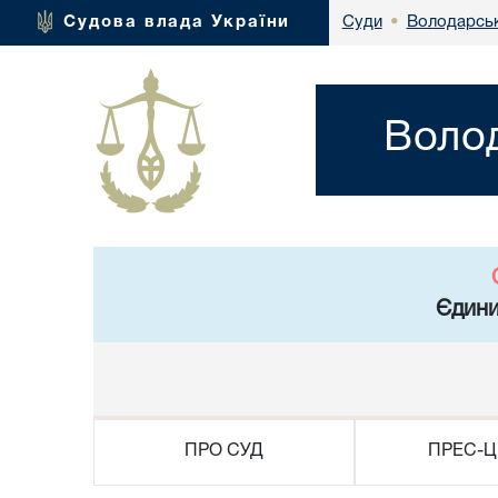
Володарськ
Судова влада України
Суди
•
Волод
Єдини
ПРО СУД
ПРЕС-Ц