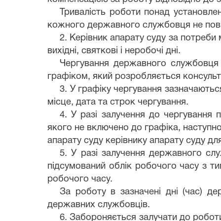
Тривалість роботи понад установлену
кожного державного службовця не повин
2. Керівник апарату суду за потреби
вихідні, святкові і неробочі дні.
Чергування державного службовця пі
графіком, який розробляється консульт
3. У графіку чергування зазначаютьс
місце, дата та строк чергування.
4. У разі залучення до чергування п
якого не включено до графіка, наступн
апарату суду керівнику апарату суду дл
5. У разі залучення державного сл
підсумований облік робочого часу з т
робочого часу.
За роботу в зазначені дні (час) д
державних службовців.
6. Забороняється залучати до роботи 