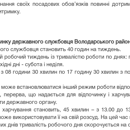
онання своїх посадових обов’язків повинні дотри
итримку.
починку державного службовця Володарського район
ного службовця становить 40 годин на тиждень.
ий робочий тиждень із тривалістю роботи по днях: п
ідні дні - субота і неділя.
08 години 30 хвилин по 17 годину 30 хвилин з пон
ю, може встановлюватися інший режим роботи відп
у, перерва, що надається для відпочинку і харч
ти державного органу.
і харчування становить, 45 хвилин – з 13.00 до 
же використовувати її на свій розсуд. На цей час 
их днів тривалість робочого дня скорочується на 