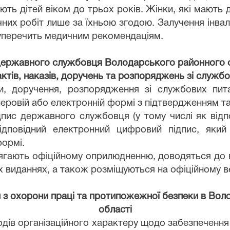
ають дітей віком до трьох років. Жінки, які мають 
чних робіт лише за їхньою згодою. Залучення інва
 суперечить медичним рекомендаціям.
державного службовця Володарського районного с
ктів, наказів, доручень та розпоряджень зі служб
зи, доручення, розпорядження зі службових пи
еровій або електронній формі з підтвердженням т
пис державного службовця (у тому числі як відпо
відповідний електронний цифровий підпис, яки
ормі.
ідлягають офіційному оприлюдненню, доводяться д
 виданнях, а також розміщуються на офіційному ве
ій з охорони праці та протипожежної безпеки в Вол
області
одів організаційного характеру щодо забезпечення