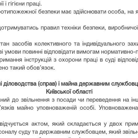
і гігієни праці.
ротипожежної безпеки має здійснювати особа, на я
римуватись правил техніки безпеки, виробничої са
 стан засобів колективного та індивідуального з
і умови повинні відповідати вимогам нормативно-п
имання інструкцій з охорони праці в суді відпові
ено такий обов’язок.
ачі діловодства (справ) і майна державним службо
Київської області
ий до звільнення з посади чи переведення на інш
’язків майно уповноваженій особі. Уповноважена
свідчується актом, який складається у двох при
рсоналу суду та державним службовцем, який звіль