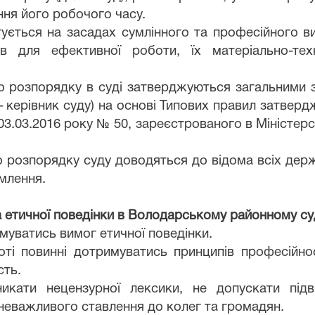
ня його робочого часу.
нтується на засадах сумлінного та професійного
в для ефективної роботи, їх матеріально-тех
о розпорядку в суді затверджуються загальними 
 – керівник суду) на основі Типових правил затвер
03.03.2016 року № 50, зареєстрованого в Міністерст
 розпорядку суду доводяться до відома всіх держ
омлення.
ла етичної поведінки в Володарському районному суд
муватись вимог етичної поведінки.
оті повинні дотримуватись принципів професійнос
сть.
икати нецензурної лексики, не допускати підви
неважливого ставлення до колег та громадян.