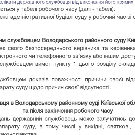
лікати державного службовця від виконання його прямих п
ється у табелі робочого часу (далі - табелі)
.
жі адміністративної будівлі суду у робочий час зі
им службовцем Володарського районного суду Київс
є свого безпосереднього керівника та керівника
ектронного чи телефонного зв’язку або іншим дос
службовцем вимог пункту 1 цього розділу склада
жбовцем доказів поважності причини своєї відс
арату суду щодо причин своєї відсутності.
я в Володарському районному суді Київської област
та після закінчення робочого часу
вдань державний службовець може залучатись до
арату суду, в тому числі у вихідні, святкові,
законодавства.