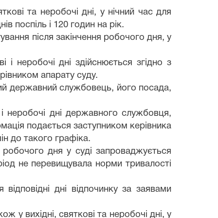
ткові та неробочі дні, у нічний час для
 поспіль і 120 годин на рік.
ування після закінчення робочого дня, у
і і неробочі дні здійснюється згідно з
рівником апарату суду.
ний державний службовець, його посада,
і і неробочі дні державного службовця,
рмація подається заступником керівника
ін до такого графіка.
 робочого дня у суді запроваджується
ріод не перевищувала норми тривалості
відповідні дні відпочинку за заявами
ж у вихідні, святкові та неробочі дні, у