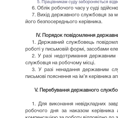
5. Працівникам суду забороняється відво
6. Облік робочого часу у суді здійсню
7. Вихід державного службовця за ме
його безпосереднього керівника.
ІV. Порядок повідомлення державн
1. Державний службовець повідомля
роботі у письмовій формі, засобами ел
2. У разі недотримання державним 
службовця на робочому місці.
3. У разі ненадання державним слу
письмові пояснення на ім’я керівника ап
V. Перебування державного службовц
1. Для виконання невідкладних за
робочого дня за наказом керівника ап
компенсацією за роботу відповідно до 