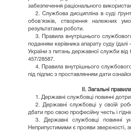
забезпечення раціонального використан
2. Службова дисципліна в суді ґру
обов'язків, створення належних умо
результатами роботи.
3. Правила внутрішнього службовог
поданням керівника апарату суду (далі
України з питань державної служби від 
457/28587.
4. Правила внутрішнього службового
під підпис з проставлянням дати ознай
ІІ. Загальні прави
1. Державні службовці повинні дотри
2. Державні службовці у своїй роб
дбати про свою професійну честь і гідні
3. Державні службовці повинні ун
Неприпустимими є прояви зверхності, з