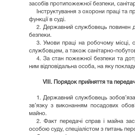
засобів протипожежної безпеки, санітарії 
Інструктування з охорони праці та п
функції в суді.
2. Державний службовець повинен дот
безпеки.
3. Умови праці на робочому місці,
службовцем, а також санітарно-побутов
4. За стан пожежної безпеки та дотр
ним відповідальна особа, на яку поклад
VIІI. Порядок прийняття та перед
1. Державний службовець зобов’язан
зв’язку з виконанням посадових обов
майно.
2. Факт передачі справ і майна за
особою суду, спеціалістом з питань пе