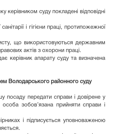
ку керівником суду покладені відповідні
нітарії і гігієни праці, протипожежної
ахисту, що використовуються державним
равових актів з охорони праці.
дає керівник апарату суду та визначена
вцем Володарського районного суду
у посаду передати справи і довірене у
 особа зобов’язана прийняти справи і
мірниках і підписується уповноваженою
няється.