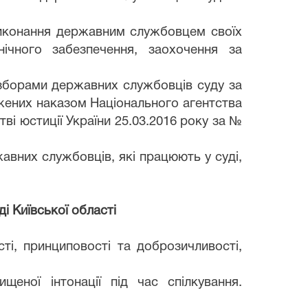
 виконання державним службовцем своїх
нічного забезпечення, заохочення за
зборами державних службовців суду за
джених наказом Національного агентства
ві юстиції України 25.03.2016 року за №
авних службовців, які працюють у суді,
і Київської області
ті, принциповості та доброзичливості,
щеної інтонації під час спілкування.