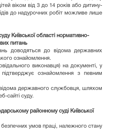
дітей віком від 3 до 14 років або дитину-
лідів до надурочних робіт можливе лише
уду Київської області нормативно-
ових питань
тань доводяться до відома державних
акого ознайомлення.
відального виконавця) на документі, у
й підтверджує ознайомлення з певним
о відома державного службовця, шляхом
б-сайті суду.
одарському районному суді Київської
 безпечних умов праці, належного стану