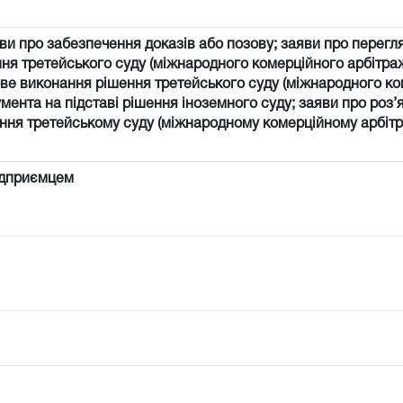
ви про забезпечення доказів або позову; заяви про перегл
ня третейського суду (міжнародного комерційного арбітраж
ве виконання рішення третейського суду (міжнародного к
мента на підставі рішення іноземного суду; заяви про роз
яння третейському суду (міжнародному комерційному арбітр
ідприємцем