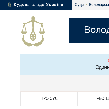
Володарськ
Судова влада України
Суди
•
Волод
Єдини
ПРО СУД
ПРЕС-Ц