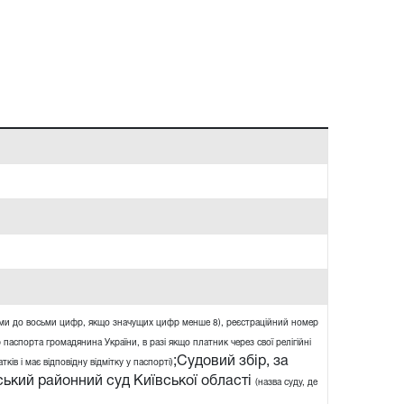
ями до восьми цифр, якщо значущих цифр менше 8), реєстраційний номер
 паспорта громадянина України, в разі якщо платник через свої релігійні
;Судовий збір, за
ів і має відповідну відмітку у паспорті)
ький районний суд Київської області
(назва суду, де