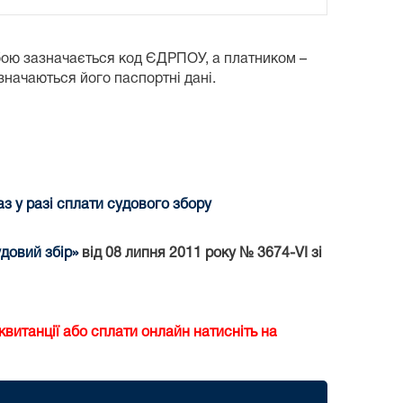
бою зазначається код ЄДРПОУ, а платником –
азначаються його паспортні дані.
 у разі сплати судового збору
довий збір»
від 08 липня 2011 року № 3674-VI зі
витанції або сплати онлайн натисніть на