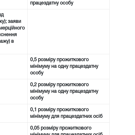
працездатну особу
яд
у); заяви
омерційного
’яснення
ажу) в
0,5 розміру прожиткового
мінімуму на одну працездатну
особу
0,2 розміру прожиткового
мінімуму на одну працездатну
особу
0,1 розміру прожиткового
мінімуму для працездатних осіб
0,05 розміру прожиткового
мінімуму для працездатних осіб