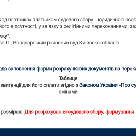
«Код платника» платником судового збору – юридичною осо
ого відсутності, у зв’язку з релігійними переконаннями, з
ежу":
 І.І.,
Володарський районний суд Київської області
до заповнення форми розрахункових документів на переказ
Таблиця
витанції для його сплати згідно з
Законом України «Про су
змінами
 розмірах:
[Для розрахування судового збору, формування к