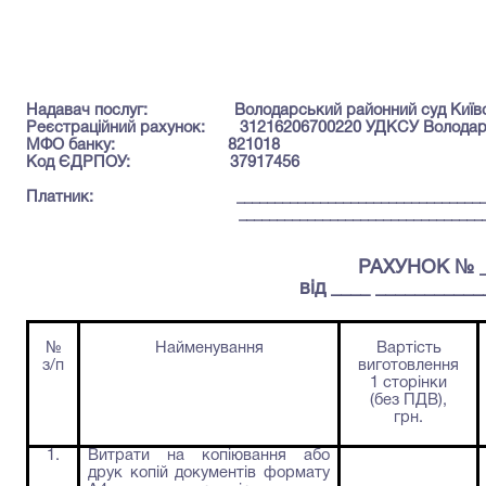
Надавач послуг:
Володарський районний суд Київсь
Реєстраційний рахунок:
31216206700220
УДКСУ Володарс
МФО банку: 821018
Код ЄДРПОУ:
37917456
Платник:
________________________________
____________________________________
РАХУНОК № _
від ____ ___________
№
Найменування
Вартість
з/п
виготовлення
1 сторінки
(без ПДВ),
грн.
1.
Витрати на копіювання або
друк копій документів формату