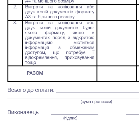
А4 та меншого розміру
2.
Витрати на копіювання або
друк копій документів формату
А3 та більшого розміру
3.
Витрати на копіювання або
друк копій документів будь-
якого формату, якщо в
документах поряд з відкритою
інформацією міститься
інформація з обмеженим
доступом, що потребує її
відокремлення, приховування
тощо
РАЗОМ
Всього до сплати: _____________________________
_______________________________________________
(сума прописом)
Виконавець
_________________
____
(підпис)
посада 