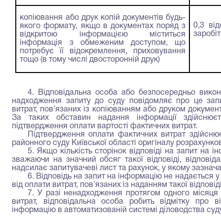
копіювання або друк копій документів будь-
0,3 ві
якого формату, якщо в документах поряд з
заробіт
відкритою інформацією міститься
інформація з обмеженим доступом, що
потребує її відокремлення, приховування
тощо (в тому числі двосторонній друк)
4. Відповідальна особа або безпосередньо викон
надходження запиту до суду повідомляє про це запи
витрат, пов’язаних із копіюванням або друком документі
За таких обставин надання інформації здійснює
підтвердження оплати вартості фактичних витрат.
Підтвердження оплати фактичних витрат здійсню
районного суду Київської області оригіналу розрахунко
5. Якщо кількість сторінок відповіді на запит на 
зважаючи на значний обсяг такої відповіді, відпові
надсилає запитувачеві лист та рахунок, у якому зазнач
6. Відповідь на запит на інформацію не надається у
від оплати витрат, пов'язаних із наданням такої відповіді
7. У разі ненадходження протягом одного місяця
витрат, відповідальна особа робить відмітку про в
інформацію в автоматизованій системі діловодства суду