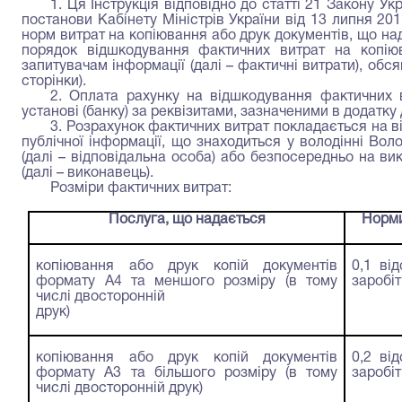
1. Ця Інструкція відповідно до статті 21 Закону Ук
постанови Кабінету Міністрів України від 13 липня 2
норм витрат на копіювання або друк документів, що н
порядок відшкодування фактичних витрат на копіюв
запитувачам інформації (далі – фактичні витрати), обся
сторінки).
2. Оплата рахунку на відшкодування фактичних в
установі (банку) за реквізитами, зазначеними в додатку д
3. Розрахунок фактичних витрат покладається на ві
публічної інформації, що знаходиться у володінні Вол
(далі – відповідальна особа) або безпосередньо на ви
(далі – виконавець).
Розміри фактичних витрат:
Послуга, що надається
Норми
копіювання або друк копій документів
0,1 ві
формату А4 та меншого розміру (в тому
заробіт
числі двосторонній
друк)
копіювання або друк копій документів
0,2 ві
формату А3 та більшого розміру (в тому
заробіт
числі двосторонній друк)