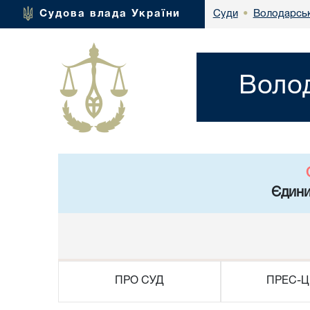
Володарськ
Судова влада України
Суди
•
Волод
Єдини
ПРО СУД
ПРЕС-Ц