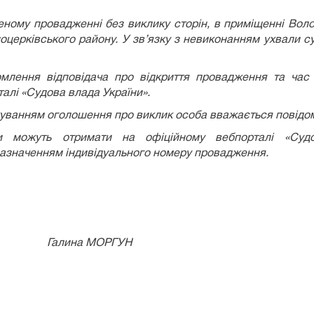
ному провадженні без виклику сторін, в приміщенні Волод
оцерківського району. У зв’язку з невиконанням ухвали с
омлення відповідача про відкриття провадження та час
алі «Судова влада України».
ікуванням оголошення про виклик особа вважається повідом
 можуть отримати на офіційному вебпорталі «Суд
азначенням індивідуального номеру провадження.
лина МОРГУН