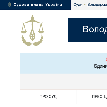
Володарськ
Судова влада України
Суди
•
Волод
Єдини
ПРО СУД
ПРЕС-Ц