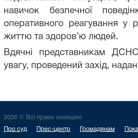
навичок безпечної поведі
оперативного реагування у р
життю та здоров’ю людей.
Вдячні представникам ДСН
увагу, проведений захід, надан
2026 © Всі права захищені
Про суд
Прес-центр
Громадянам
Пока