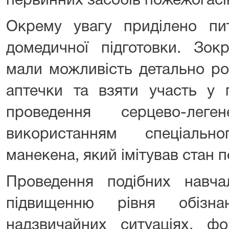
первинних засобів пожежогасі
Окрему увагу приділено п
домедичної підготовки. Зок
мали можливість детально ро
аптечки та взяти участь у 
проведення серцево-леге
використанням спеціально
манекена, який імітував стан 
Проведення подібних навча
підвищенню рівня обізн
надзвичайних ситуаціях, ф