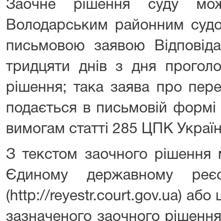
Заочне рішення суду мож
Володарським районним судом
письмовою заявою Відповіда
тридцяти днів з дня прогол
рішення; така заява про пер
подається в письмовій формі 
вимогам статті 285 ЦПК Україн
З текстом заочного рішення
Єдиному державному реєс
(http://reyestr.court.gov.ua) а
зазначеного заочного рішенн